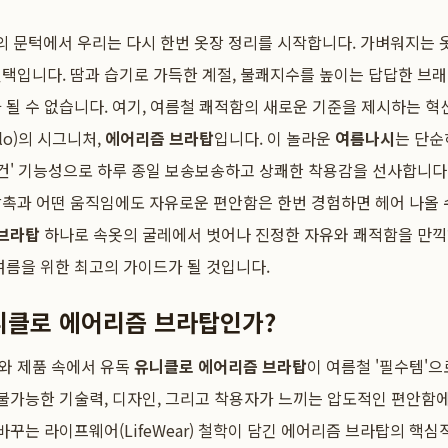
 여름의 문턱에서 우리는 다시 한번 옷장 정리를 시작합니다. 가벼워지
선택입니다. 땀과 습기로 가득한 계절, 불쾌지수를 높이는 답답한 브
 될 수 없습니다. 여기, 여름철 쾌적함의 새로운 기준을 제시하는 
qlo)의 시그니처,
에어리즘 브라탑
입니다. 이 놀라운
여름나시
는 단순
속건' 기능성으로 하루 종일 보송보송하고 상쾌한 착용감을 선사합니다
촉과 어떤 움직임에도 자유로운 편안함은 한번 경험하면 헤어 나올 
브라탑
하나로 속옷의 굴레에서 벗어나 진정한 자유와 쾌적함을 만끽
여름을 위한 최고의 가이드가 될 것입니다.
니클로 에어리즘 브라탑인가?
와 제품 속에서 유독
유니클로 에어리즘 브라탑
이 여름철 '필수템'
 불가능한 기술력, 디자인, 그리고 착용자가 느끼는 압도적인 편안함에
바꾸는 라이프웨어(LifeWear) 철학이 담긴 에어리즘 브라탑의 핵심