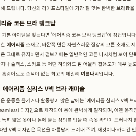
석해 드립니다. 당신의 라이프스타일에 가장 잘 맞는 완벽한
브라탑
을
어리즘 코튼 브라 탱크탑
 기본 아이템을 찾는다면 '에어리즘 코튼 브라 탱크탑'이 정답입니다.
적한
에어리즘
소재로, 바깥쪽 면은 자연스러운 질감의 코튼 소재로 
성은 그대로 유지하면서 겉보기에는 일반적인 코튼 나시처럼 보여 단
지나 슬랙스, 스커트 등 어떤 하의와도 잘 어울려 활용도가 매우 높으
운 홈웨어로도 손색이 없는 최고의 데일리
여름나시
입니다.
: 에어리즘 심리스 V넥 브라 캐미솔
운 운동을 즐기거나 활동량이 많은 날에는 '에어리즘 심리스 V넥 브
eamless) 디자인으로 제작되어 몸에 완벽하게 밀착되며, 어떤 움
 특히 얇은 옷이나 몸에 붙는 상의를 입을 때 속옷 라인이 드러나지 
 파인 V넥 디자인은 목선을 아름답게 드러내 주며, 재킷이나 카디건