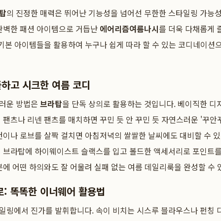
탑
의 진정한 매력은 뛰어난 기능성을 넘어선 무한한 스타일링 가능성
 완벽한 패션 아이템으로 거듭난
에어리즘
여름나시
를 더욱 다채롭게 
 기본 아이템들을 활용하여 누구나 쉽게 따라 할 수 있는 코디네이션
플하고 시크한 여름 코디
스러운 방법은
브라탑
을 단독 상의로 활용하는 것입니다. 베이직한 디
 팬츠나 리넨 팬츠를 매치하면 꾸민 듯 안 꾸민 듯 자연스러운 '꾸안꾸
건이나 로브를 살짝 걸치면 아침저녁의 쌀쌀한 날씨에도 대비할 수 있죠
의 브라탑에 하이웨이스트 슬랙스를 입고 볼드한 액세서리로 포인트를
분에 어떤 하의와도 잘 어울려 실패 없는 여름 데일리룩을 완성할 수 
: 똑똑한 이너웨어 활용법
일링에서 진가를 발휘합니다. 속이 비치는 시스루 블라우스나 펀칭 