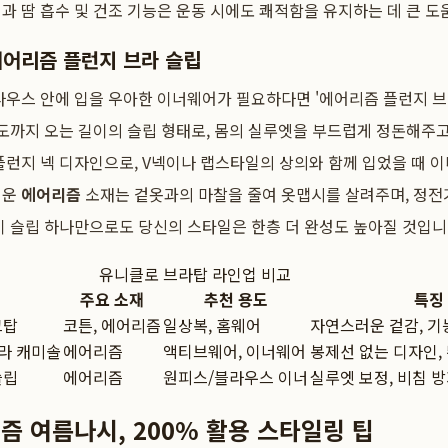
과 땀 흡수 및 건조 기능은 운동 시에도 쾌적함을 유지하는 데 큰 도
에어리즘 플런지 브라 슬립
라우스 안에 입을 우아한 이너웨어가 필요하다면 '에어리즘 플런지 브
정도까지 오는 길이의 슬립 형태로, 몸의 실루엣을 부드럽게 정돈해주고
플런지 넥 디자인으로, V넥이나 랩스타일의 상의와 함께 입었을 때 
러운
에어리즘
소재는 겉옷과의 마찰을 줄여 옷맵시를 살려주며, 정전
이 슬립 하나만으로도 당신의 스타일은 한층 더 완성도 높아질 것입니
유니클로 브라탑 라인업 비교
주요 소재
추천 용도
특징
크탑
코튼, 에어리즘
일상복, 홈웨어
자연스러운 겉감, 기
라 캐미솔
에어리즘
액티브웨어, 이너웨어
봉제선 없는 디자인,
슬립
에어리즘
원피스/블라우스 이너
실루엣 보정, 비침 방
즘 여름나시, 200% 활용 스타일링 팁