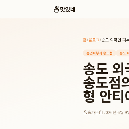
🍜
맛있네
홈
/
블로그
/
휴먼피부과 송도점
송도 
송도 외
송도점의
형 안티
송가은
2026년 6월 9