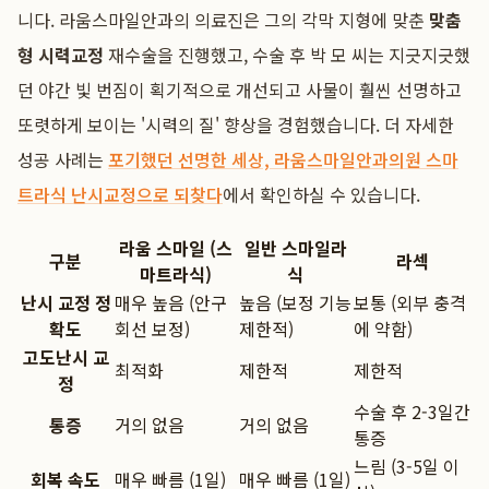
니다. 라움스마일안과의 의료진은 그의 각막 지형에 맞춘
맞춤
형 시력교정
재수술을 진행했고, 수술 후 박 모 씨는 지긋지긋했
던 야간 빛 번짐이 획기적으로 개선되고 사물이 훨씬 선명하고
또렷하게 보이는 '시력의 질' 향상을 경험했습니다. 더 자세한
성공 사례는
포기했던 선명한 세상, 라움스마일안과의원 스마
트라식 난시교정으로 되찾다
에서 확인하실 수 있습니다.
라움 스마일 (스
일반 스마일라
구분
라섹
마트라식)
식
난시 교정 정
매우 높음 (안구
높음 (보정 기능
보통 (외부 충격
확도
회선 보정)
제한적)
에 약함)
고도난시 교
최적화
제한적
제한적
정
수술 후 2-3일간
통증
거의 없음
거의 없음
통증
느림 (3-5일 이
회복 속도
매우 빠름 (1일)
매우 빠름 (1일)