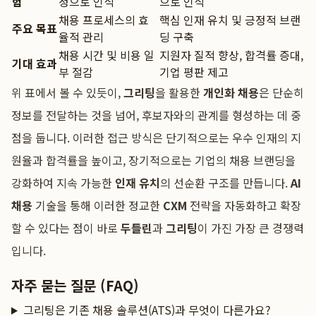
험
정으로 인식
으로 인식
채용 프로세스의 효
핵심 인재 유치 및 긍정적 브랜
주요 목표
율적 관리
딩 구축
채용 시간 및 비용 일
지원자 질적 향상, 합격률 증대,
기대 효과
부 절감
기업 평판 제고
위 표에서 볼 수 있듯이,
그리팅
을 활용한
개인화 채용
은 단순히
정보를 전달하는 것을 넘어, 후보자와의 관계를 형성하는 데 중
점을 둡니다. 이러한 접근 방식은 단기적으로는 우수 인재의 지
원율과 합격률을 높이고, 장기적으로는 기업의 채용 브랜딩을
강화하여 지속 가능한
인재 유치
의 선순환 구조를 만듭니다.
AI
채용
기술을 통해 이러한 정교한
CXM
전략을 자동화하고 확장
할 수 있다는 점이 바로
두들린
과
그리팅
이 가진 가장 큰 경쟁력
입니다.
자주 묻는 질문 (FAQ)
그리팅은 기존 채용 솔루션(ATS)과 무엇이 다른가요?