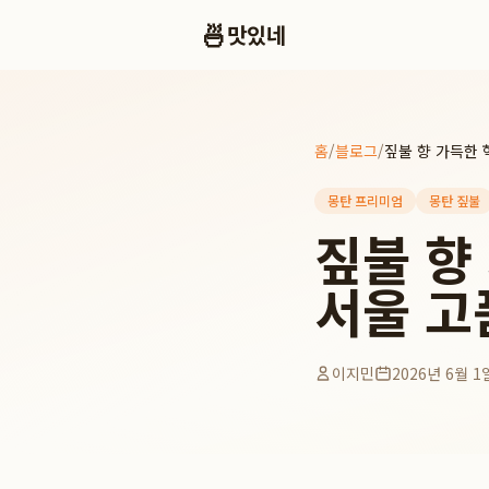
🍜
맛있네
홈
/
블로그
/
몽탄 프리미엄
몽탄 짚불
짚불 향
서울 고
이지민
2026년 6월 1