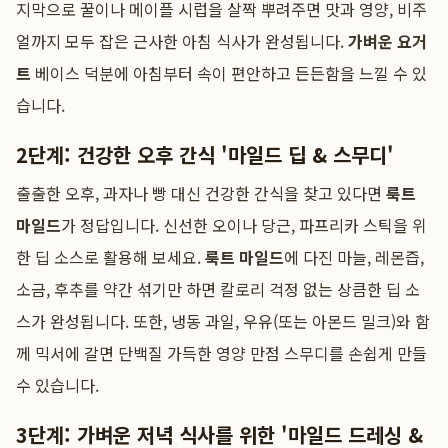
지막으로 꿀이나 메이플 시럽을 살짝 뿌려주면 맛과 영양, 비주
얼까지 모두 잡은 근사한 아침 식사가 완성됩니다.
가벼운 요거
트
베이스 덕분에 아침부터 속이 편안하고 든든함을 느낄 수 있
습니다.
2단계: 건강한 오후 간식 '마일드 딥 & 스무디'
출출한 오후, 과자나 빵 대신 건강한 간식을 찾고 있다면
룩트
마일드
가 정답입니다. 신선한 오이나 당근, 파프리카 스틱을 위
한 딥 소스로 활용해 보세요.
룩트 마일드
에 다진 마늘, 레몬즙,
소금, 후추를 약간 섞기만 하면 칼로리 걱정 없는 상큼한 딥 소
스가 완성됩니다. 또한, 냉동 과일, 우유(또는 아몬드 밀크)와 함
께 믹서에 갈면 단백질 가득한 영양 만점 스무디를 손쉽게 만들
수 있습니다.
3단계: 가벼운 저녁 식사를 위한 '마일드 드레싱 &