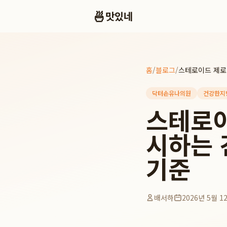
🍜
맛있네
홈
/
블로그
/
닥터손유나의원
건강한지
스테로이
시하는 
기준
배서하
2026년 5월 1