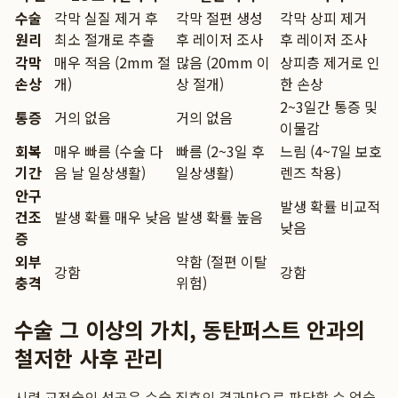
수술
각막 실질 제거 후
각막 절편 생성
각막 상피 제거
원리
최소 절개로 추출
후 레이저 조사
후 레이저 조사
각막
매우 적음 (2mm 절
많음 (20mm 이
상피층 제거로 인
손상
개)
상 절개)
한 손상
2~3일간 통증 및
통증
거의 없음
거의 없음
이물감
회복
매우 빠름 (수술 다
빠름 (2~3일 후
느림 (4~7일 보호
기간
음 날 일상생활)
일상생활)
렌즈 착용)
안구
발생 확률 비교적
건조
발생 확률 매우 낮음
발생 확률 높음
낮음
증
외부
약함 (절편 이탈
강함
강함
충격
위험)
수술 그 이상의 가치, 동탄퍼스트 안과의
철저한 사후 관리
시력 교정술의 성공은 수술 직후의 결과만으로 판단할 수 없습