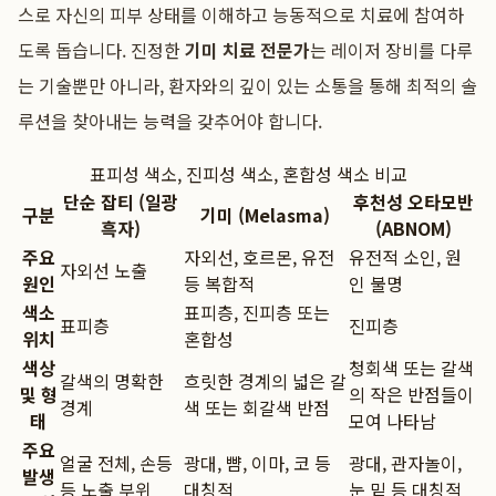
스로 자신의 피부 상태를 이해하고 능동적으로 치료에 참여하
도록 돕습니다. 진정한
기미 치료 전문가
는 레이저 장비를 다루
는 기술뿐만 아니라, 환자와의 깊이 있는 소통을 통해 최적의 솔
루션을 찾아내는 능력을 갖추어야 합니다.
표피성 색소, 진피성 색소, 혼합성 색소 비교
단순 잡티 (일광
후천성 오타모반
구분
기미 (Melasma)
흑자)
(ABNOM)
주요
자외선, 호르몬, 유전
유전적 소인, 원
자외선 노출
원인
등 복합적
인 불명
색소
표피층, 진피층 또는
표피층
진피층
위치
혼합성
색상
청회색 또는 갈색
갈색의 명확한
흐릿한 경계의 넓은 갈
및 형
의 작은 반점들이
경계
색 또는 회갈색 반점
태
모여 나타남
주요
얼굴 전체, 손등
광대, 뺨, 이마, 코 등
광대, 관자놀이,
발생
등 노출 부위
대칭적
눈 밑 등 대칭적