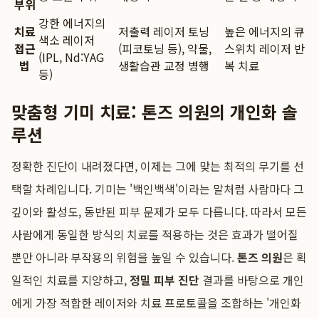
부위
강한 에너지의
치료
저출력 레이저 토닝
높은 에너지의 큐
색소 레이저
접근
(피코토닝 등), 약물,
스위치 레이저 반
(IPL, Nd:YAG
법
생활습관 교정 병행
복 치료
등)
맞춤형 기미 치료: 톤즈 의원의 개인화 솔
루션
정확한 진단이 내려졌다면, 이제는 그에 맞는 최적의 무기를 선
택할 차례입니다. 기미는 '백인백색'이라는 말처럼 사람마다 그
깊이와 활성도, 동반된 피부 문제가 모두 다릅니다. 따라서 모든
사람에게 동일한 방식의 치료를 적용하는 것은 효과가 떨어질
뿐만 아니라 부작용의 위험을 높일 수 있습니다.
톤즈 의원
은 획
일적인 치료를 지양하고,
정밀 피부 진단
결과를 바탕으로 개인
에게 가장 적합한 레이저와 치료 프로토콜을 조합하는 '개인화