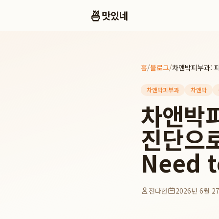
🍜
맛있네
홈
/
블로그
/
차앤박피부과
차앤박
차앤박피
진단으로 
Need 
전다현
2026년 6월 2