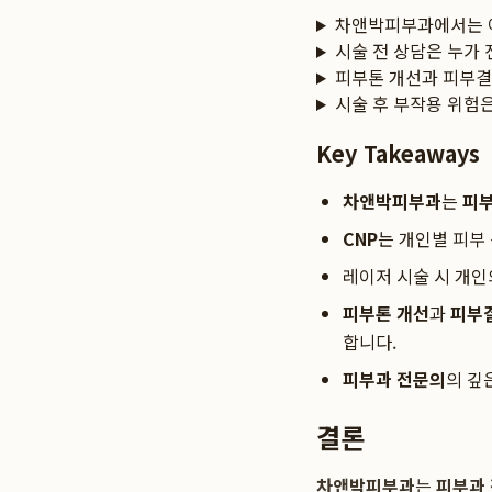
차앤박피부과에서는 
시술 전 상담은 누가
피부톤 개선과 피부결
시술 후 부작용 위험
Key Takeaways
차앤박피부과
는
피부
CNP
는 개인별 피부
레이저 시술 시 개인
피부톤 개선
과
피부
합니다.
피부과 전문의
의 깊
결론
차앤박피부과
는
피부과