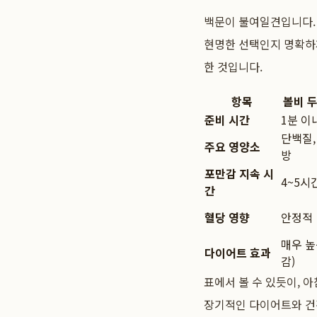
백문이 불여일견입니다.
현명한 선택인지 명확하게
한 것입니다.
항목
볼비 두
준비 시간
1분 이
단백질,
주요 영양소
방
포만감 지속 시
4~5시
간
혈당 영향
안정적
매우 높
다이어트 효과
감)
표에서 볼 수 있듯이, 
장기적인 다이어트와 건