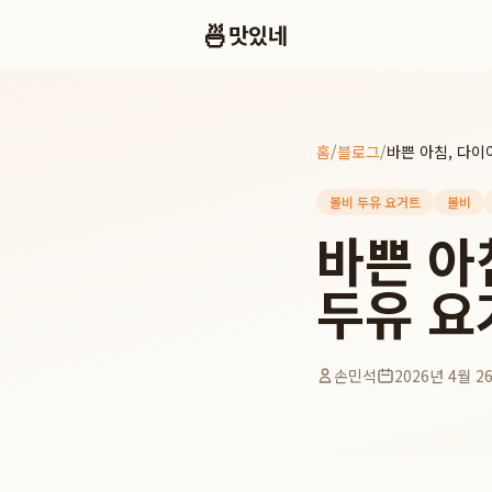
🍜
맛있네
홈
/
블로그
/
볼비 두유 요거트
볼비
바쁜 아
두유 요
손민석
2026년 4월 2