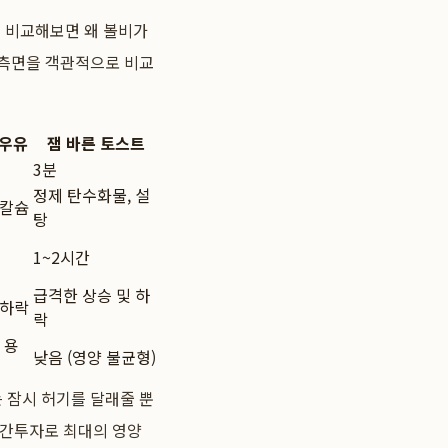
접 비교해보면 왜 볼비가
 측면을 객관적으로 비교
 우유
잼 바른 토스트
3분
정제 탄수화물, 설
 칼슘
탕
1~2시간
급격한 상승 및 하
 하락
락
 용
낮음 (영양 불균형)
 잠시 허기를 달래줄 뿐
시간투자로 최대의 영양