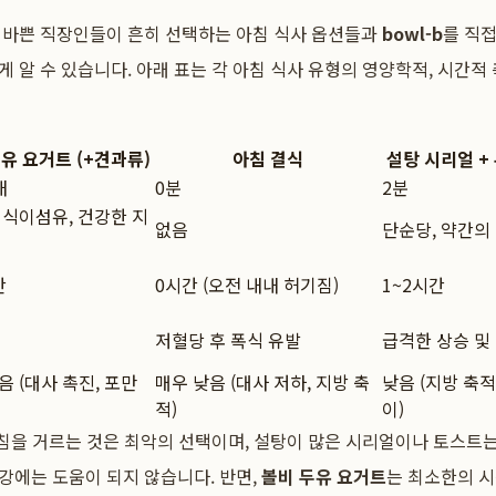
 바쁜 직장인들이 흔히 선택하는 아침 식사 옵션들과
bowl-b
를 직
 알 수 있습니다. 아래 표는 각 아침 식사 유형의 영양학적, 시간적
유 요거트 (+견과류)
아침 결식
설탕 시리얼 +
내
0분
2분
 식이섬유, 건강한 지
없음
단순당, 약간의
간
0시간 (오전 내내 허기짐)
1~2시간
저혈당 후 폭식 유발
급격한 상승 및
음 (대사 촉진, 포만
매우 낮음 (대사 저하, 지방 축
낮음 (지방 축적
적)
이)
아침을 거르는 것은 최악의 선택이며, 설탕이 많은 시리얼이나 토스트는
강에는 도움이 되지 않습니다. 반면,
볼비 두유 요거트
는 최소한의 