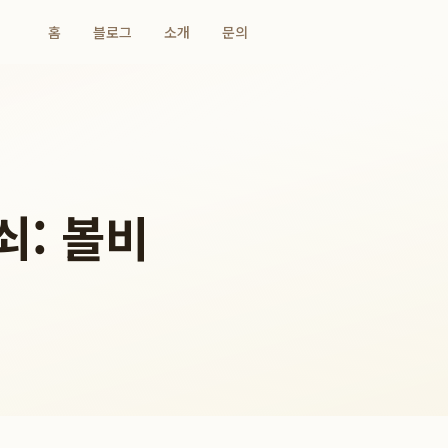
홈
블로그
소개
문의
쇠: 볼비