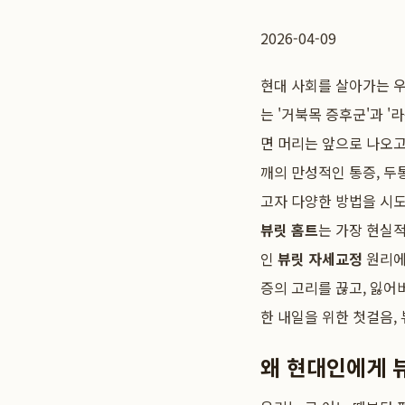
2026-04-09
현대 사회를 살아가는 
는 '거북목 증후군'과 
면 머리는 앞으로 나오고
깨의 만성적인 통증, 두
고자 다양한 방법을 시도
뷰릿 홈트
는 가장 현실
인
뷰릿 자세교정
원리에
증의 고리를 끊고, 잃어
한 내일을 위한 첫걸음,
왜 현대인에게 