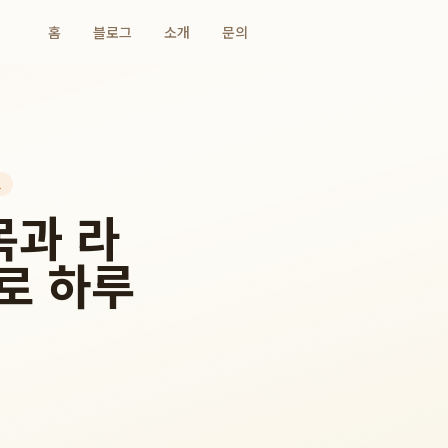
홈
블로그
소개
문의
드
목과 라
로 하루