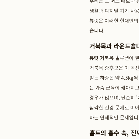
우리는 그 어느 때보다 
생활과 디지털 기기 사용
뷰릿은 이러한 현대인의 
습니다.
거북목과 라운드숄더
뷰릿 거북목
솔루션이 필
거북목 증후군은 이 곡선
받는 하중은 약 4.5kg
는 가슴 근육이 짧아지고
경우가 많으며, 단순히 
심각한 건강 문제로 이어
하는 연쇄적인 문제입니
홈트의 홍수 속, 진