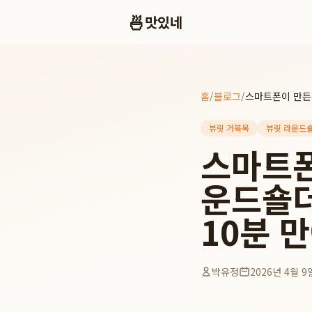
🍜
맛있네
홈
/
블로그
/
뷰릿 거북목
뷰릿 라운드
스마트폰
운드숄더
10분 
박유정
2026년 4월 9