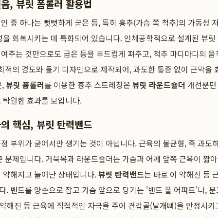
음, 뷰릿 폼롤러 활용법
인 중 하나는 뻣뻣하게 굳은 등, 특히 흉추(가슴 쪽 척추)의 가동성 
성을 회복시키는 데 특화되어 있습니다. 인체공학적으로 설계된 뷰릿
직여주는 것만으로도 굽은 등을 부드럽게 펴주고, 척추 마디마디의 움
 최적의 경도와 돌기 디자인으로 제작되어, 과도한 통증 없이 근막
분,
뷰릿 폼롤러
를 이용한 흉추 스트레칭은
뷰릿 라운드숄더
개선뿐만 
 탁월한 효과를 보입니다.
의 핵심, 뷰릿 탄력밴드
정 부위가 굳어서만 생기는 것이 아닙니다. 근육의 불균형, 즉 과도
큰 문제입니다. 거북목과 라운드숄더는 가슴과 어깨 앞쪽 근육이 짧아
이 약해지고 늘어난 상태입니다.
뷰릿 탄력밴드
는 바로 이 약해진 등
. 밴드를 양손으로 잡고 가슴 앞으로 당기는 '밴드 풀 어파트'나, 
은 약해진 등 근육에 직접적인 자극을 주어 견갑골(날개뼈)을 안정시키