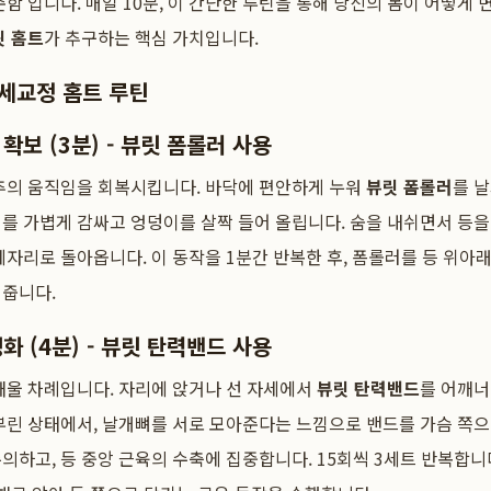
준함'입니다. 매일 10분, 이 간단한 루틴을 통해 당신의 몸이 어떻게
릿 홈트
가 추구하는 핵심 가치입니다.
자세교정 홈트 루틴
확보 (3분) - 뷰릿 폼롤러 사용
척추의 움직임을 회복시킵니다. 바닥에 편안하게 누워
뷰릿 폼롤러
를 
를 가볍게 감싸고 엉덩이를 살짝 들어 올립니다. 숨을 내쉬면서 등을
제자리로 돌아옵니다. 이 동작을 1분간 반복한 후, 폼롤러를 등 위아
해줍니다.
화 (4분) - 뷰릿 탄력밴드 사용
깨울 차례입니다. 자리에 앉거나 선 자세에서
뷰릿 탄력밴드
를 어깨너
부린 상태에서, 날개뼈를 서로 모아준다는 느낌으로 밴드를 가슴 쪽으
의하고, 등 중앙 근육의 수축에 집중합니다. 15회씩 3세트 반복합니